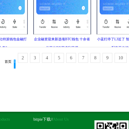
务比特派钱包金融打
企业融资迎来新选项BTC钱包 十余省
小蓝灯停了L3近了 
合拳”
份落地DR基准利率贷
配套工作连
2
3
4
5
6
7
8
9
10
首页
1
oducts
bitpie下载//
About Us