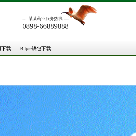
某某药业服务热线
0898-66889888
网下载
Bitpie钱包下载