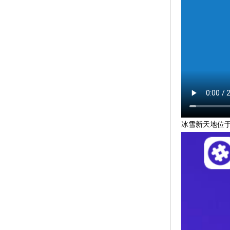
冰雪新天地位