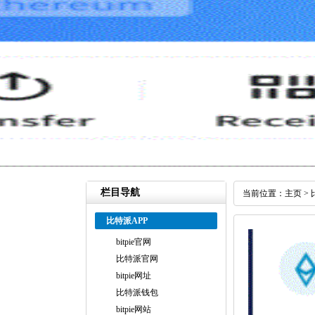
栏目导航
当前位置：
主页
>
比特派APP
bitpie官网
比特派官网
bitpie网址
比特派钱包
bitpie网站