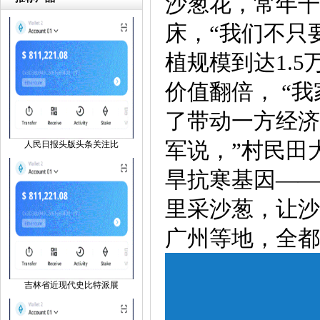
沙葱花，常年干
床，“我们不只
植规模到达1.
价值翻倍， “
了带动一方经济
军说，”村民田
人民日报头版头条关注比
旱抗寒基因——
里采沙葱，让沙
广州等地，全都
吉林省近现代史比特派展