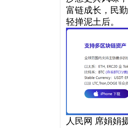
富链成长，民勤
轻掸泥土后。
人民网 席娟娟