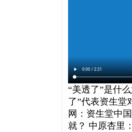
“美透了”是什
了”代表资生堂
网：资生堂中国
就？ 中原杏里