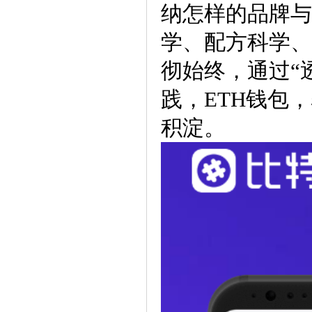
纳怎样的品牌与
学、配方科学、
彻始终，通过“
践，ETH钱包
积淀。