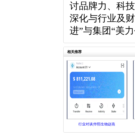
讨品牌力、科技
深化与行业及财
进”与集团“美
相关推荐
行业对谈|华熙生物赵燕